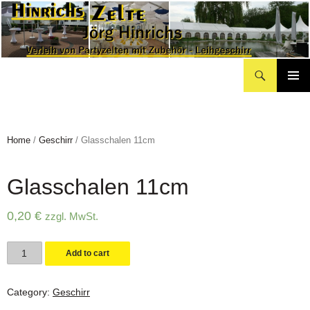
Suchen
Hinrichs Partyzelte
Zum
Inhalt
springen
Home
/
Geschirr
/ Glasschalen 11cm
Glasschalen 11cm
0,20
€
zzgl. MwSt.
Glasschalen
Add to cart
11cm
quantity
Category:
Geschirr