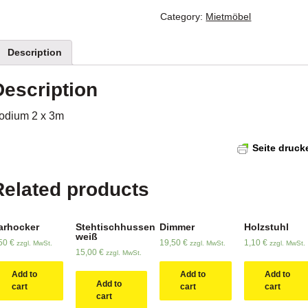
Category:
Mietmöbel
Description
Description
odium 2 x 3m
Seite druck
Related products
arhocker
Stehtischhussen
Dimmer
Holzstuhl
weiß
,50
€
19,50
€
1,10
€
zzgl. MwSt.
zzgl. MwSt.
zzgl. MwSt.
15,00
€
zzgl. MwSt.
Add to
Add to
Add to
Add to
cart
cart
cart
cart