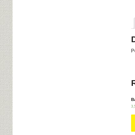
P
B
3