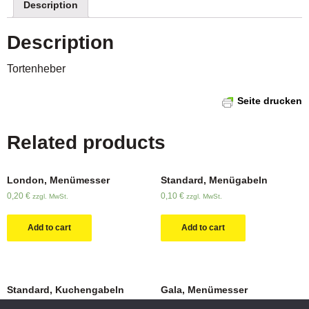
Description
Description
Tortenheber
Seite drucken
Related products
London, Menümesser
Standard, Menügabeln
0,20
€
0,10
€
zzgl. MwSt.
zzgl. MwSt.
Add to cart
Add to cart
Standard, Kuchengabeln
Gala, Menümesser
0,10
€
0,30
€
zzgl. MwSt.
zzgl. MwSt.