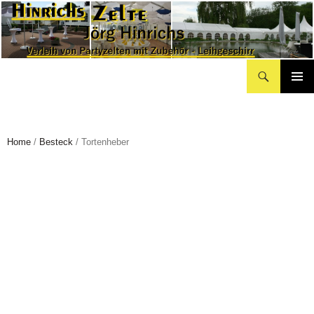
Suchen
Hinrichs Partyzelte
Zum
Inhalt
springen
Home
/
Besteck
/ Tortenheber