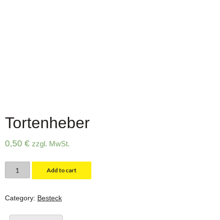
Tortenheber
0,50
€
zzgl. MwSt.
Tortenheber
Add to cart
quantity
Category:
Besteck