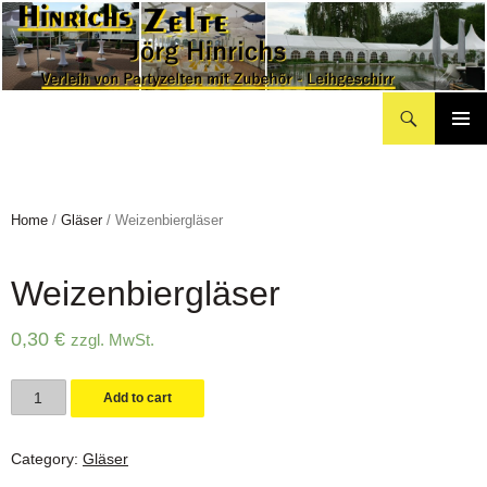
Suchen
Hinrichs Partyzelte
Zum
Inhalt
springen
Home
/
Gläser
/ Weizenbiergläser
Weizenbiergläser
0,30
€
zzgl. MwSt.
Weizenbiergläser
Add to cart
quantity
Category:
Gläser