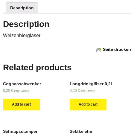
Description
Description
Weizenbiergläser
Seite drucken
Related products
Cognacschwenker
Longdrinkgläser 0,2l
0,20
€
0,20
€
zzgl. MwSt.
zzgl. MwSt.
Add to cart
Add to cart
Schnapsstamper
Sektkelche