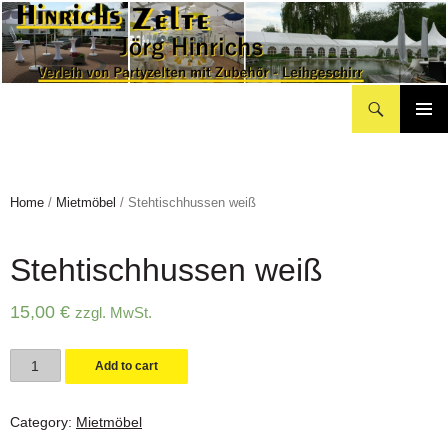
Suchen
Hinrichs Partyzelte
Zum
Inhalt
springen
Home
/
Mietmöbel
/ Stehtischhussen weiß
Stehtischhussen weiß
15,00
€
zzgl. MwSt.
Stehtischhussen
Add to cart
weiß
quantity
Category:
Mietmöbel